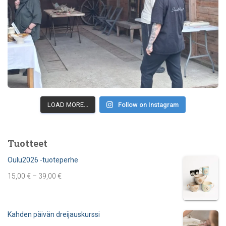
LOAD MORE...
Follow on Instagram
Tuotteet
Oulu2026 -tuoteperhe
15,00
€
–
39,00
€
Kahden päivän dreijauskurssi