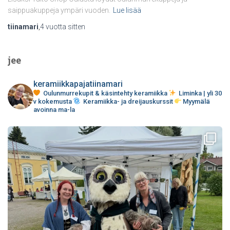
saippuakuppeja ympäri vuoden.
Lue lisää
tiinamari
,
4 vuotta
sitten
jee
keramiikkapajatiinamari
Oulunmurrekupit & käsintehty keramiikka
Liminka | yli 30
v kokemusta
Keramiikka- ja dreijauskurssit
Myymälä
avoinna ma-la