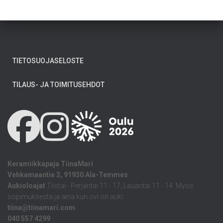
TIETOSUOJASELOSTE
TILAUS- JA TOIMITUSEHDOT
Keramiikkapaja TiinaMari
Vehkamaantie 3, 91930 Ala-Temmes
Aukioloajat
Tiistai - Perjantai 11 - 17, Lauantai 11 - 14. Myös
sopimuksesta ja aina kun ovi on auki.
tiina@tiinamari.com
040 557 4299