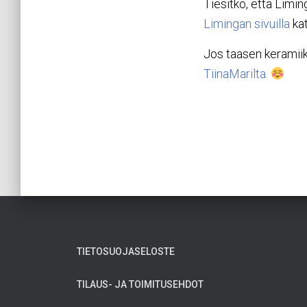
Tiesitkö, että Limi
Limingan sivuilla
kat
Jos taasen keramiikk
TiinaMarilta.
TIETOSUOJASELOSTE
TILAUS- JA TOIMITUSEHDOT