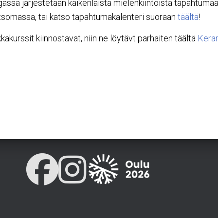
ngassa järjestetään kaikenlaista mielenkiintoista tapahtuma
somassa, tai katso tapahtumakalenteri suoraan
täältä
!
akurssit kiinnostavat, niin ne löytävt parhaiten täältä
Keram