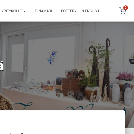
0
YRITYKSILLE
TIINAMARI
POTTERY – IN ENGLISH
ä