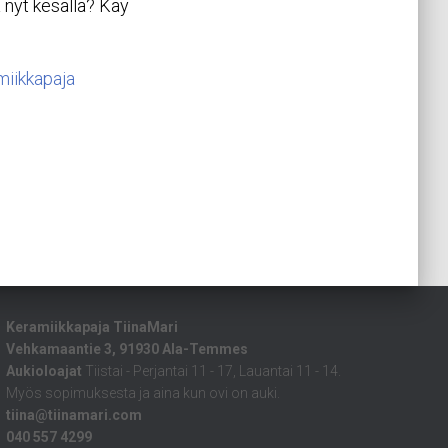
a nyt kesällä? Käy
iikkapaja
Keramiikkapaja TiinaMari
Vehkamaantie 3, 91930 Ala-Temmes
Aukioloajat
Tiistai - Perjantai 11 - 17, Lauantai 11 - 14.
Myös sopimuksesta ja aina kun ovi on auki.
tiina@tiinamari.com
040 557 4299